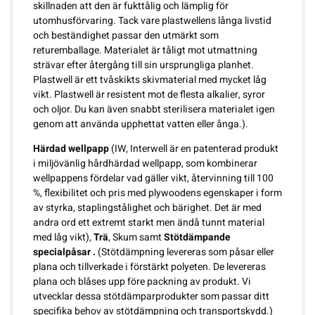
skillnaden att den är fukttålig och lämplig för
utomhusförvaring. Tack vare plastwellens långa livstid
och beständighet passar den utmärkt som
returemballage. Materialet är tåligt mot utmattning
strävar efter återgång till sin ursprungliga planhet.
Plastwell är ett tvåskikts skivmaterial med mycket låg
vikt. Plastwell är resistent mot de flesta alkalier, syror
och oljor. Du kan även snabbt sterilisera materialet igen
genom att använda upphettat vatten eller ånga.).
Härdad wellpapp
(IW, Interwell är en patenterad produkt
i miljövänlig hårdhärdad wellpapp, som kombinerar
wellpappens fördelar vad gäller vikt, återvinning till 100
%, flexibilitet och pris med plywoodens egenskaper i form
av styrka, staplingstålighet och bärighet. Det är med
andra ord ett extremt starkt men ändå tunnt material
med låg vikt),
Trä
, Skum samt
Stötdämpande
specialpåsar .
(Stötdämpning levereras som påsar eller
plana och tillverkade i förstärkt polyeten. De levereras
plana och blåses upp före packning av produkt. Vi
utvecklar dessa stötdämparprodukter som passar ditt
specifika behov av stötdämpning och transportskydd.)