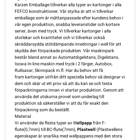
Kaizen Emballage tillverkar alla typer av kartonger i alla
FEFCO
konstruktioner. Vår styrka är att vi tillverkar
emballage som är måttanpassade efter kundens behov i
vår egen produktion, snabba leveranstider och kortare
serier, även med tryck. Vi tillverkar kartonger i alla
storlekar och kvantiteter och vi tillverkar också
skräddarsydda stötdämpande inredningar i well för att
skydda den förpackade produkten. Vår maskinpark
består bland annat av
Automatdigelstans
, Digelstans,
Isowa In-line maskin med tryck i 2 färger
, Autobox,
Rullsaxar,
Skinnpack
m.fl. Har du behov att få
fram kartonger utifrån ditt speciella behov så designar vi
dem och skär ut ett prov så att du kan se och testa
förpackningarna innan vi startar produktion. Genom att
använda det utskurna provet som underlag till
produktion
så säkerställer vi att du får exakt den
förpackning som du beställt.
Material
Vi använder de flesta typer av W
ellpapp
från F-
flute(0,7mm) till BC-flute(7mm),
Plastwell
(Plastwellens
egenskaper är snarlika med wellpappens med den stora