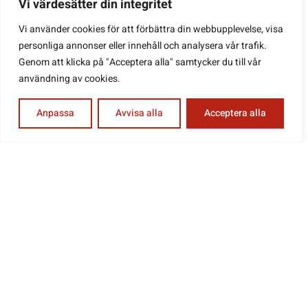
Vi värdesätter din integritet
Vi använder cookies för att förbättra din webbupplevelse, visa
personliga annonser eller innehåll och analysera vår trafik.
Genom att klicka på "Acceptera alla" samtycker du till vår
användning av cookies.
Sot 1 5L
Addron Dieseltillsats 0,5l
Du är inte inloggad och kan därför
Du är inte inloggad och kan därför
Anpassa
Avvisa alla
Acceptera alla
bara göra en förfråganorder. Tryck
bara göra en förfråganorder. Tryck
på "gubben" i menyn för att logga
på "gubben" i menyn för att logga
in / registrera
in / registrera
LÄGG I FÖRFRÅGANLISTA
LÄGG I FÖRFRÅGANLISTA