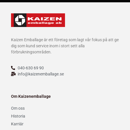
Kaizen Emballage är ett företag som lagt vår fokus på att ge
dig som kund service inom i stort sett alla
förbrukningsområden.
040-630 69 90
info@kaizenemballage.se
Om Kaizenemballage
Om oss
Historia
Karriär