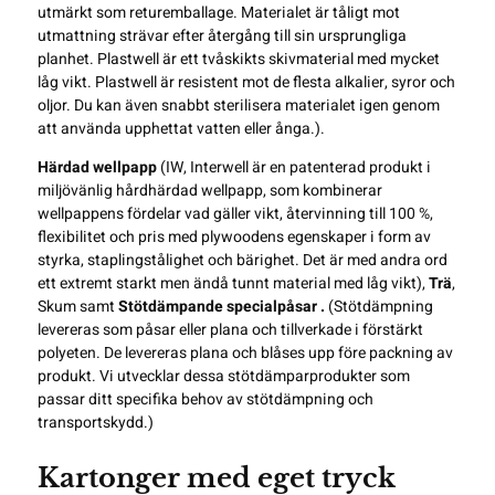
utmärkt som returemballage. Materialet är tåligt mot
utmattning strävar efter återgång till sin ursprungliga
planhet. Plastwell är ett tvåskikts skivmaterial med mycket
låg vikt. Plastwell är resistent mot de flesta alkalier, syror och
oljor. Du kan även snabbt sterilisera materialet igen genom
att använda upphettat vatten eller ånga.).
Härdad wellpapp
(IW, Interwell är en patenterad produkt i
miljövänlig hårdhärdad wellpapp, som kombinerar
wellpappens fördelar vad gäller vikt, återvinning till 100 %,
flexibilitet och pris med plywoodens egenskaper i form av
styrka, staplingstålighet och bärighet. Det är med andra ord
ett extremt starkt men ändå tunnt material med låg vikt),
Trä
,
Skum samt
Stötdämpande specialpåsar .
(Stötdämpning
levereras som påsar eller plana och tillverkade i förstärkt
polyeten. De levereras plana och blåses upp före packning av
produkt. Vi utvecklar dessa stötdämparprodukter som
passar ditt specifika behov av stötdämpning och
transportskydd.)
Kartonger med eget tryck