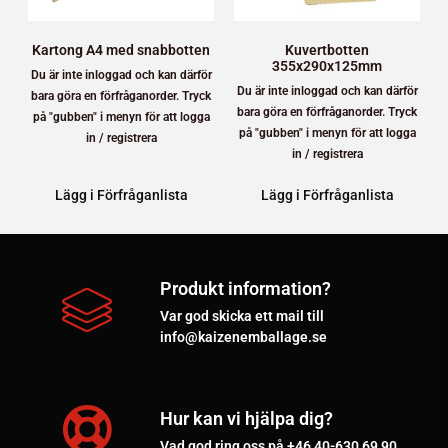
Kartong A4 med snabbotten
Kuvertbotten
355x290x125mm
Du är inte inloggad och kan därför
Du är inte inloggad och kan därför
bara göra en förfråganorder. Tryck
bara göra en förfråganorder. Tryck
på "gubben" i menyn för att logga
på "gubben" i menyn för att logga
in / registrera
in / registrera
Lägg i Förfråganlista
Lägg i Förfråganlista
Produkt information?
Var god skicka ett mail till
info@kaizenemballage.se
Hur kan vi hjälpa dig?
Vad god ring oss på +46 40-630 69 90