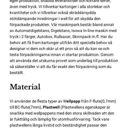
egen produktion, snabba leveranstider och kortare serier,
även med tryck. Vi tillverkar kartonger i alla storlekar och
kvantiteter och vi tillverkar också skräddarsydda
stötdämpande inredningar i well för att skydda den
förpackade produkten. Vår maskinpark består bland annat
av
Automatdigelstans
, Digelstans,
Isowa In-line maskin med
tryck i 2 färger
, Autobox, Rullsaxar,
Skinnpack
m.fl. Har du
behov att få fram kartonger utifrån ditt speciella behov så
designar vi dem och skär ut ett prov så att du kan se och
testa förpackningarna innan vi startar produktion. Genom
att använda det utskurna provet som underlag till
produktion
så säkerställer vi att du får exakt den förpackning som du
beställt.
Material
Vi använder de flesta typer av W
ellpapp
från F-flute(0,7mm)
till BC-flute(7mm),
Plastwell
(Plastwellens egenskaper är
snarlika med wellpappens med den stora skillnaden att den
är fukttålig och lämplig för utomhusförvaring. Tack vare
plastwellens långa livstid och beständighet passar den