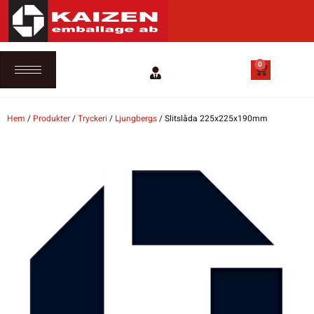
0
Hem
/
Produkter
/
Tryckeri
/
Ljungbergs
/ Slitslåda 225x225x190mm