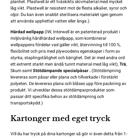
planhet. Plastwell är ett tvåskikts skivmaterial med mycket
låg vikt. Plastwell är resistent mot de flesta alkalier, syror och
oljor. Du kan även snabbt sterilisera materialet igen genom
att använda upphettat vatten eller ånga.).
Härdad wellpapp
(IW, Interwell är en patenterad produkt i
miljövänlig hårdhärdad wellpapp, som kombinerar
wellpappens fördelar vad gäller vikt, återvinning till 100 %,
flexibilitet och pris med plywoodens egenskaper i form av
styrka, staplingstålighet och bärighet. Det är med andra ord
ett extremt starkt men ändå tunnt material med låg vikt),
Trä
,
Skum samt
Stötdämpande specialpåsar .
(Stötdämpning
levereras som påsar eller plana och tillverkade i förstärkt
polyeten. De levereras plana och blåses upp före packning av
produkt. Vi utvecklar dessa stötdämparprodukter som
passar ditt specifika behov av stötdämpning och
transportskydd.)
Kartonger med eget tryck
Vill du har tryck på dina kartonger så gör vi även detta från 1-