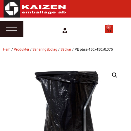
0
Hem
/
Produkter
/
Saneringsbolag
/
Säckar
/ PE påse 450x450x0,075