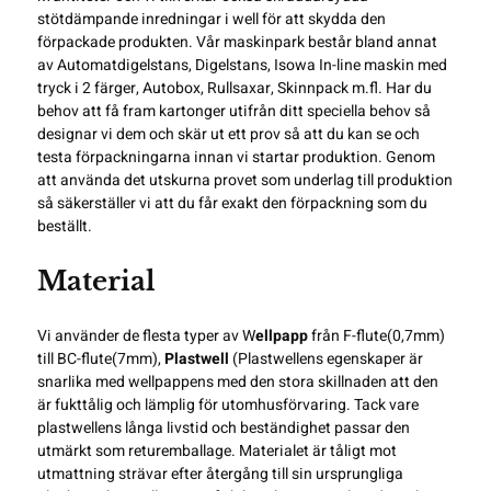
stötdämpande inredningar i well för att skydda den
förpackade produkten. Vår maskinpark består bland annat
av
Automatdigelstans
, Digelstans,
Isowa In-line maskin med
tryck i 2 färger
, Autobox, Rullsaxar,
Skinnpack
m.fl. Har du
behov att få fram kartonger utifrån ditt speciella behov så
designar vi dem och skär ut ett prov så att du kan se och
testa förpackningarna innan vi startar produktion. Genom
att använda det utskurna provet som underlag till
produktion
så säkerställer vi att du får exakt den förpackning som du
beställt.
Material
Vi använder de flesta typer av W
ellpapp
från F-flute(0,7mm)
till BC-flute(7mm),
Plastwell
(Plastwellens egenskaper är
snarlika med wellpappens med den stora skillnaden att den
är fukttålig och lämplig för utomhusförvaring. Tack vare
plastwellens långa livstid och beständighet passar den
utmärkt som returemballage. Materialet är tåligt mot
utmattning strävar efter återgång till sin ursprungliga