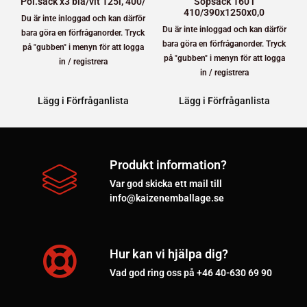
Pol.säck x3 blå/vit 125l, 400/
Sopsäck 160 l
410/390x1250x0,0
Du är inte inloggad och kan därför
Du är inte inloggad och kan därför
bara göra en förfråganorder. Tryck
bara göra en förfråganorder. Tryck
på "gubben" i menyn för att logga
på "gubben" i menyn för att logga
in / registrera
in / registrera
Lägg i Förfråganlista
Lägg i Förfråganlista
Produkt information?
Var god skicka ett mail till
info@kaizenemballage.se
Hur kan vi hjälpa dig?
Vad god ring oss på +46 40-630 69 90