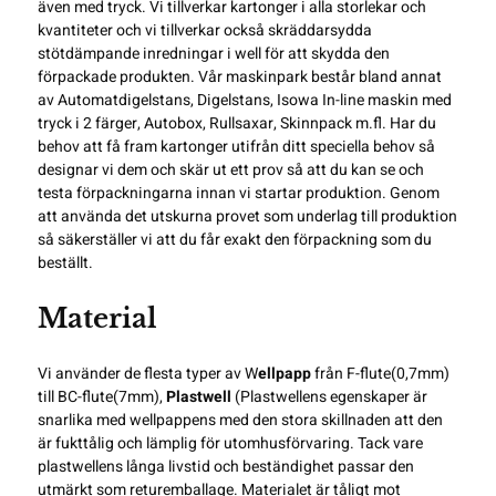
även med tryck. Vi tillverkar kartonger i alla storlekar och
kvantiteter och vi tillverkar också skräddarsydda
stötdämpande inredningar i well för att skydda den
förpackade produkten. Vår maskinpark består bland annat
av
Automatdigelstans
, Digelstans,
Isowa In-line maskin med
tryck i 2 färger
, Autobox, Rullsaxar,
Skinnpack
m.fl. Har du
behov att få fram kartonger utifrån ditt speciella behov så
designar vi dem och skär ut ett prov så att du kan se och
testa förpackningarna innan vi startar produktion. Genom
att använda det utskurna provet som underlag till
produktion
så säkerställer vi att du får exakt den förpackning som du
beställt.
Material
Vi använder de flesta typer av W
ellpapp
från F-flute(0,7mm)
till BC-flute(7mm),
Plastwell
(Plastwellens egenskaper är
snarlika med wellpappens med den stora skillnaden att den
är fukttålig och lämplig för utomhusförvaring. Tack vare
plastwellens långa livstid och beständighet passar den
utmärkt som returemballage. Materialet är tåligt mot