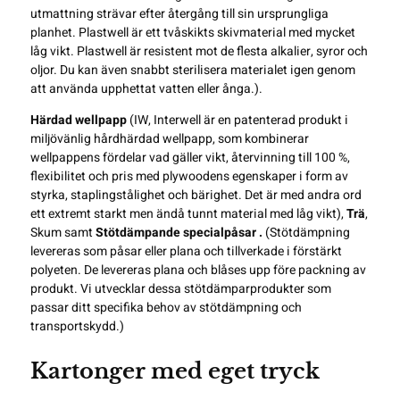
utmattning strävar efter återgång till sin ursprungliga
planhet. Plastwell är ett tvåskikts skivmaterial med mycket
låg vikt. Plastwell är resistent mot de flesta alkalier, syror och
oljor. Du kan även snabbt sterilisera materialet igen genom
att använda upphettat vatten eller ånga.).
Härdad wellpapp
(IW, Interwell är en patenterad produkt i
miljövänlig hårdhärdad wellpapp, som kombinerar
wellpappens fördelar vad gäller vikt, återvinning till 100 %,
flexibilitet och pris med plywoodens egenskaper i form av
styrka, staplingstålighet och bärighet. Det är med andra ord
ett extremt starkt men ändå tunnt material med låg vikt),
Trä
,
Skum samt
Stötdämpande specialpåsar .
(Stötdämpning
levereras som påsar eller plana och tillverkade i förstärkt
polyeten. De levereras plana och blåses upp före packning av
produkt. Vi utvecklar dessa stötdämparprodukter som
passar ditt specifika behov av stötdämpning och
transportskydd.)
Kartonger med eget tryck