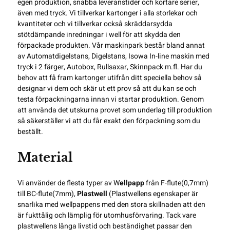
egen produktion, snabba leveranstider och kortare serier,
även med tryck. Vi tillverkar kartonger i alla storlekar och
kvantiteter och vi tillverkar också skräddarsydda
stötdämpande inredningar i well för att skydda den
förpackade produkten. Vår maskinpark består bland annat
av
Automatdigelstans
, Digelstans,
Isowa In-line maskin med
tryck i 2 färger
, Autobox, Rullsaxar,
Skinnpack
m.fl. Har du
behov att få fram kartonger utifrån ditt speciella behov så
designar vi dem och skär ut ett prov så att du kan se och
testa förpackningarna innan vi startar produktion. Genom
att använda det utskurna provet som underlag till
produktion
så säkerställer vi att du får exakt den förpackning som du
beställt.
Material
Vi använder de flesta typer av W
ellpapp
från F-flute(0,7mm)
till BC-flute(7mm),
Plastwell
(Plastwellens egenskaper är
snarlika med wellpappens med den stora skillnaden att den
är fukttålig och lämplig för utomhusförvaring. Tack vare
plastwellens långa livstid och beständighet passar den