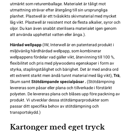
utmärkt som returemballage. Materialet är tåligt mot
utmattning strävar efter återgång till sin ursprungliga
planhet. Plastwell är ett tvåskikts skivmaterial med mycket
låg vikt. Plastwell är resistent mot de flesta alkalier, syror och
oljor. Du kan även snabbt sterilisera materialet igen genom
att använda upphettat vatten eller ånga.).
Härdad wellpapp
(IW, Interwell är en patenterad produkt i
miljövänlig hårdhärdad wellpapp, som kombinerar
wellpappens fördelar vad gäller vikt, återvinning till 100 %,
flexibilitet och pris med plywoodens egenskaper i form av
styrka, staplingstålighet och bärighet. Det är med andra ord
ett extremt starkt men ändå tunnt material med låg vikt),
Trä
,
Skum samt
Stötdämpande specialpåsar .
(Stötdämpning
levereras som påsar eller plana och tillverkade i förstärkt
polyeten. De levereras plana och blåses upp före packning av
produkt. Vi utvecklar dessa stötdämparprodukter som
passar ditt specifika behov av stötdämpning och
transportskydd.)
Kartonger med eget tryck