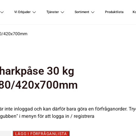
Vi Erbjuder
Tjänster
Sortiment
Produktlista
K
680/420x700mm
harkpåse 30 kg
80/420x700mm
är inte inloggad och kan därför bara göra en förfråganorder. Try
"gubben" i menyn för att logga in / registrera
LÄGG I FÖRFRÅGANLISTA