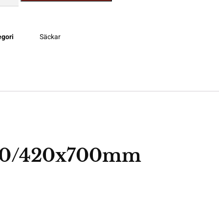
egori
Säckar
680/420x700mm