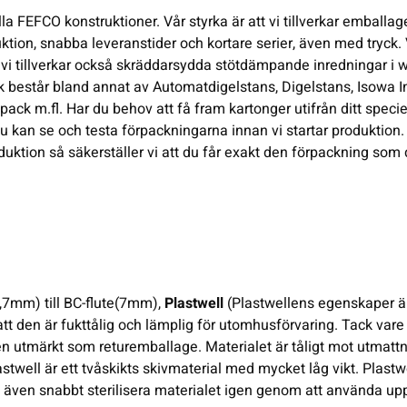
lla
FEFCO
konstruktioner. Vår styrka är att vi tillverkar emballa
ion, snabba leveranstider och kortare serier, även med tryck. 
ch vi tillverkar också skräddarsydda stötdämpande inredningar i w
k består bland annat av
Automatdigelstans
, Digelstans,
Isowa In
npack
m.fl. Har du behov att få fram kartonger utifrån ditt specie
du kan se och testa förpackningarna innan vi startar produktio
duktion
så säkerställer vi att du får exakt den förpackning som
0,7mm) till BC-flute(7mm),
Plastwell
(Plastwellens egenskaper ä
t den är fukttålig och lämplig för utomhusförvaring. Tack vare
en utmärkt som returemballage. Materialet är tåligt mot utmatt
lastwell är ett tvåskikts skivmaterial med mycket låg vikt. Plastw
kan även snabbt sterilisera materialet igen genom att använda up