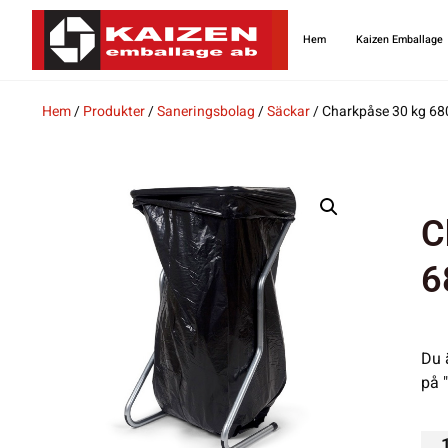
Hem
Kaizen Emballage
Hem
/
Produkter
/
Saneringsbolag
/
Säckar
/ Charkpåse 30 kg 
C
6
Du 
på 