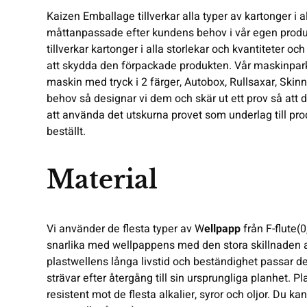
Kaizen Emballage tillverkar alla typer av kartonger i a
måttanpassade efter kundens behov i vår egen produkt
tillverkar kartonger i alla storlekar och kvantiteter o
att skydda den förpackade produkten. Vår maskinpar
maskin med tryck i 2 färger
, Autobox, Rullsaxar,
Skin
behov så designar vi dem och skär ut ett prov så att 
att använda det utskurna provet som underlag till
pro
beställt.
Material
Vi använder de flesta typer av W
ellpapp
från F-flute(
snarlika med wellpappens med den stora skillnaden at
plastwellens långa livstid och beständighet passar d
strävar efter återgång till sin ursprungliga planhet. P
resistent mot de flesta alkalier, syror och oljor. Du 