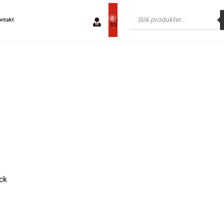
0
ontakt
ck