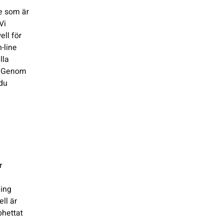
ge som är
Vi
ell för
-line
lla
n. Genom
 du
r
ning
ell är
phettat