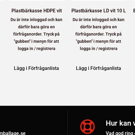
Plastbärkasse HDPE vit
Plastbärkasse LD vit 10 L
n
Du är inte inloggad och kan
Du är inte inloggad och kan
därför bara göra en
därför bara göra en
förfråganorder. Tryck på
förfråganorder. Tryck på
"gubben" i menyn för att
"gubben" i menyn för att
logga in / registrera
logga in / registrera
Lägg i Förfråganlista
Lägg i Förfråganlista
Hur kan v
emballage.se
Vad god ring