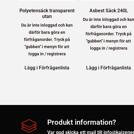
Polyetensäck transparent
Asbest Säck 240L
utan
Du är inte inloggad och ka
Du är inte inloggad och kan
därför bara göra en
därför bara göra en
förfråganorder. Tryck på
förfråganorder. Tryck på
"gubben" i menyn för att
"gubben" i menyn för att
logga in / registrera
logga in / registrera
Lägg i Förfråganlista
Lägg i Förfråganlista
Produkt information?
Var god skicka ett mail till info@kaizen