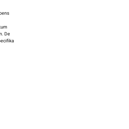
ppens
Skum
n. De
ecifika