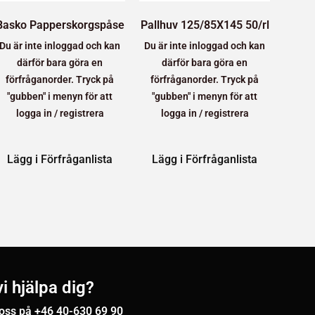
Basko Papperskorgspåse
Pallhuv 125/85X145 50/rl
Du är inte inloggad och kan
Du är inte inloggad och kan
därför bara göra en
därför bara göra en
förfråganorder. Tryck på
förfråganorder. Tryck på
"gubben" i menyn för att
"gubben" i menyn för att
logga in / registrera
logga in / registrera
Lägg i Förfråganlista
Lägg i Förfråganlista
i hjälpa dig?
 oss på +46 40-630 69 90