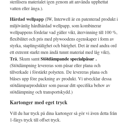
sterilisera materialet igen genom att använda upphettat
vatten eller ånga.).
Härdad wellpapp
(IW, Interwell är en patenterad produkt i
miljövänlig hårdhärdad wellpapp, som kombinerar
wellpappens fördelar vad gäller vikt, återvinning till 100 %,
flexibilitet och pris med plywoodens egenskaper i form av
styrka, staplingstålighet och bärighet. Det är med andra ord
ett extremt starkt men ändå tunnt material med låg vikt),
Trä
Stötdämpande specialpåsar .
, Skum samt
(Stötdämpning levereras som påsar eller plana och
tillverkade i förstärkt polyeten. De levereras plana och
blåses upp före packning av produkt. Vi utvecklar dessa
stötdämparprodukter som passar ditt specifika behov av
stötdämpning och transportskydd.)
Kartonger med eget tryck
Vill du har tryck på dina kartonger så gör vi även detta från
1-färgs tryck till offset tryck.