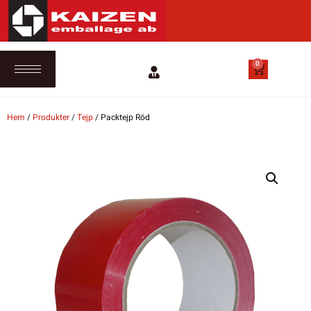
0
Hem
/
Produkter
/
Tejp
/ Packtejp Röd