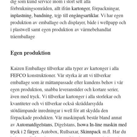
dig som kund service inom i stort sett alla
förbrukningsområden, allt ifrån
kartonger
, förpackningar,
inplastning
,
bandning
, tejp till
engångsartiklar
. Vi har egen
produktion av emballage och displayer, både i wellpapp och
i plastwell samt egen produktion av värmebehandlat
träemballage
Egen produktion
Kaizen Emballage tillverkar alla typer av kartonger i alla
FEFCO
konstruktioner. Vår styrka är att vi tillverkar
emballage som är måttanpassade efter kundens behov i vår
egen produktion, snabba leveranstider och kortare serier,
även med tryck. Vi tillverkar kartonger i alla storlekar och
kvantiteter och vi tillverkar också skräddarsydda
stötdämpande inredningar i well för att skydda den
förpackade produkten. Vår maskinpark består bland annat
av
Automatdigelstans
, Digelstans,
Isowa In-line maskin med
tryck i 2 färger
, Autobox, Rullsaxar,
Skinnpack
m.fl. Har du