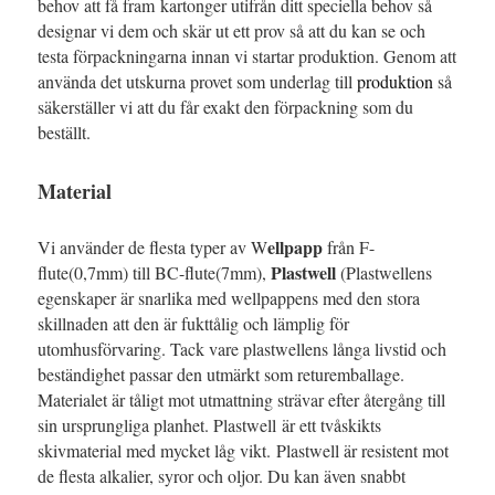
behov att få fram kartonger utifrån ditt speciella behov så
designar vi dem och skär ut ett prov så att du kan se och
testa förpackningarna innan vi startar produktion. Genom att
använda det utskurna provet som underlag till
produktion
så
säkerställer vi att du får exakt den förpackning som du
beställt.
Material
ellpapp
Vi använder de flesta typer av W
från F-
Plastwell
flute(0,7mm) till BC-flute(7mm),
(Plastwellens
egenskaper är snarlika med wellpappens med den stora
skillnaden att den är fukttålig och lämplig för
utomhusförvaring. Tack vare plastwellens långa livstid och
beständighet passar den utmärkt som returemballage.
Materialet är tåligt mot utmattning strävar efter återgång till
sin ursprungliga planhet. Plastwell är ett tvåskikts
skivmaterial med mycket låg vikt. Plastwell är resistent mot
de flesta alkalier, syror och oljor. Du kan även snabbt