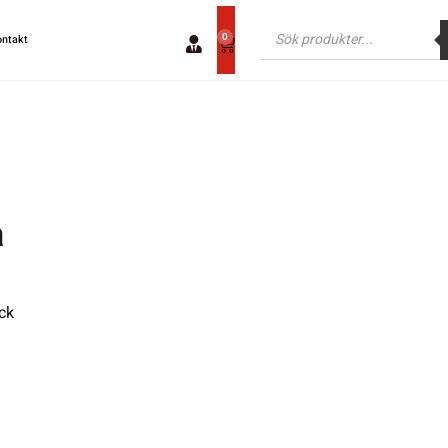
0
ontakt
å
ck