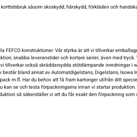
r korttidsbruk såsom skoskydd, hårskydd, förkläden och handska
lla
FEFCO
konstruktioner. Vår styrka är att vi tillverkar emballa
ion, snabba leveranstider och kortare serier, även med tryck. 
ch vi tillverkar också skräddarsydda stötdämpande inredningar i w
k består bland annat av
Automatdigelstans
, Digelstans,
Isowa In
npack
m.fl. Har du behov att få fram kartonger utifrån ditt specie
du kan se och testa förpackningarna innan vi startar produktio
duktion
så säkerställer vi att du får exakt den förpackning som