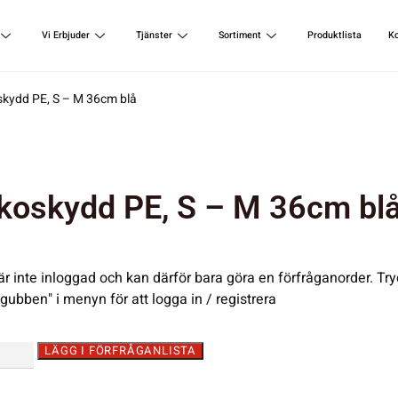
Vi Erbjuder
Tjänster
Sortiment
Produktlista
K
skydd PE, S – M 36cm blå
koskydd PE, S – M 36cm bl
är inte inloggad och kan därför bara göra en förfråganorder. Try
"gubben" i menyn för att logga in / registrera
LÄGG I FÖRFRÅGANLISTA