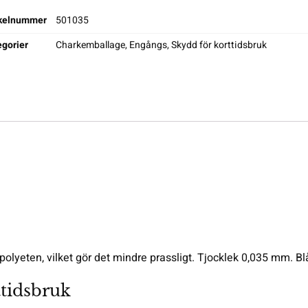
ikelnummer
501035
gorier
Charkemballage
,
Engångs
,
Skydd för korttidsbruk
olyeten, vilket gör det mindre prassligt. Tjocklek 0,035 mm. Bl
ttidsbruk