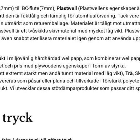
0,7mm) till BC-flute(7mm),
Plastwell
(Plastwellens egenskaper ä
t den är fukttålig och lämplig för utomhusförvaring. Tack vare
en utmärkt som returemballage. Materialet är tåligt mot utmatt
lastwell är ett tvåskikts skivmaterial med mycket låg vikt. Plastw
kan även snabbt sterilisera materialet igen genom att använda up
dukt i miljövänlig hårdhärdad wellpapp, som kombinerar wellpa
bilitet och pris med plywoodens egenskaper i form av styrka,
ett extremt starkt men ändå tunnt material med låg vikt),
Trä
, 
reras som påsar eller plana och tillverkade i förstärkt polyete
ukt. Vi utvecklar dessa stötdämparprodukter som passar ditt sp
 tryck