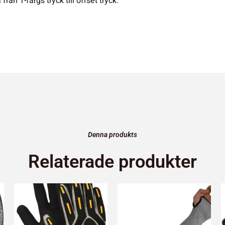
från 1-färgs tryck till offset tryck.
Denna produkts
Relaterade produkter