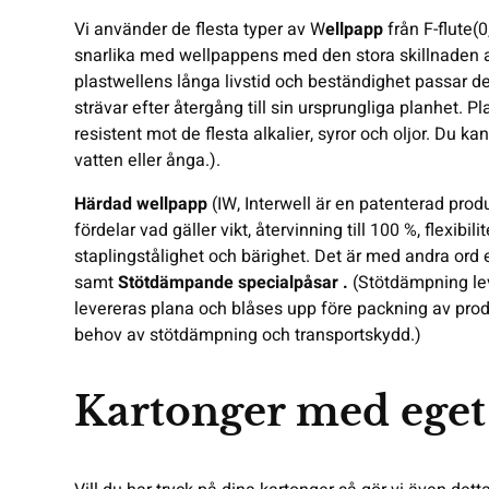
Vi använder de flesta typer av W
ellpapp
från F-flute(
snarlika med wellpappens med den stora skillnaden at
plastwellens långa livstid och beständighet passar d
strävar efter återgång till sin ursprungliga planhet. P
resistent mot de flesta alkalier, syror och oljor. Du 
vatten eller ånga.).
Härdad wellpapp
(IW, Interwell är en patenterad pro
fördelar vad gäller vikt, återvinning till 100 %, flexi
staplingstålighet och bärighet. Det är med andra ord 
samt
Stötdämpande specialpåsar .
(Stötdämpning leve
levereras plana och blåses upp före packning av prod
behov av stötdämpning och transportskydd.)
Kartonger med eget