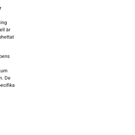
r
ning
ell är
phettat
ppens
Skum
n. De
ecifika