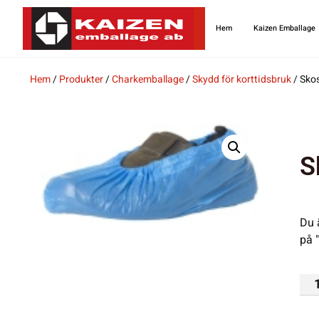
Hem
Kaizen Emballage
Hem
/
Produkter
/
Charkemballage
/
Skydd för korttidsbruk
/ Sko
S
Du 
på 