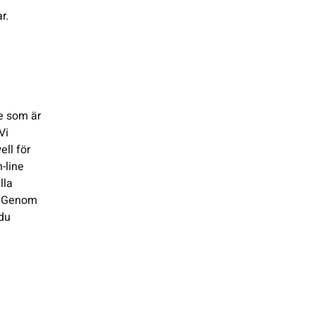
r.
ge som är
Vi
ell för
-line
lla
n. Genom
 du