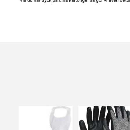
Vill du har tryck på dina kartonger så gör vi även detta 